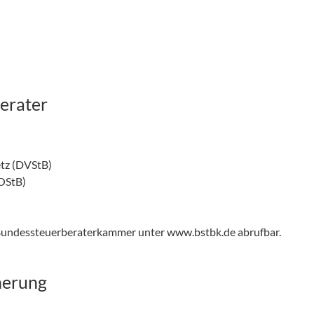
erater
tz (DVStB)
OStB)
 Bundessteuerberaterkammer unter
www.bstbk.de
abrufbar.
herung