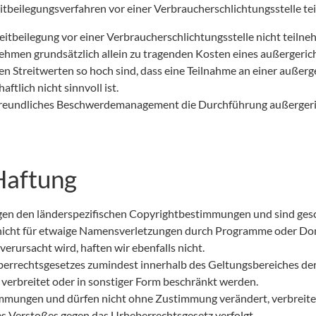
reitbeilegungsverfahren vor einer Verbraucherschlichtungsstelle t
reitbeilegung vor einer Verbraucherschlichtungsstelle nicht teiln
rnehmen grundsätzlich allein zu tragenden Kosten eines außergerich
n Streitwerten so hoch sind, dass eine Teilnahme an einer außerge
ftlich nicht sinnvoll ist.
reundliches Beschwerdemanagement die Durchführung außergerich
Haftung
gen den länderspezifischen Copyrightbestimmungen und sind gesc
nicht für etwaige Namensverletzungen durch Programme oder Doma
verursacht wird, haften wir ebenfalls nicht.
berrechtsgesetzes zumindest innerhalb des Geltungsbereiches de
 verbreitet oder in sonstiger Form beschränkt werden.
estimmungen und dürfen nicht ohne Zustimmung verändert, verbreit
s Verstoßes gegen das Urheberrechtsgesetz verfolgt.